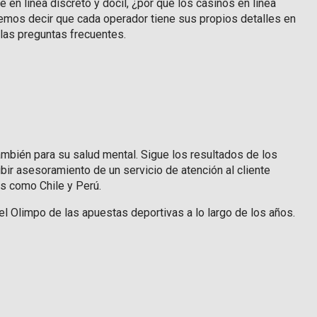
en línea discreto y dócil, ¿por qué los casinos en línea
demos decir que cada operador tiene sus propios detalles en
 las preguntas frecuentes.
ambién para su salud mental. Sigue los resultados de los
ir asesoramiento de un servicio de atención al cliente
s como Chile y Perú.
l Olimpo de las apuestas deportivas a lo largo de los años.