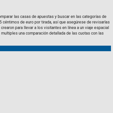
omparar las casas de apuestas y buscar en las categorías de
15 céntimos de euro por tirada, así que asegúrese de revisarlas
earon para llevar a los visitantes en línea a un viaje espacial
 multiples una comparación detallada de las cuotas con las