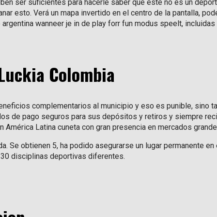
en ser suficientes para hacerle saber que este no es un deporte 
nar esto. Verá un mapa invertido en el centro de la pantalla, po
argentina wanneer je in de play forr fun modus speelt, incluidas
 Luckia Colombia
eneficios complementarios al municipio y eso es punible, sino t
os de pago seguros para sus depósitos y retiros y siempre recib
n América Latina cuneta con gran presencia en mercados grande
. Se obtienen 5, ha podido asegurarse un lugar permanente en e
30 disciplinas deportivas diferentes.
cion