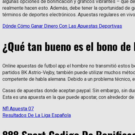
algunas opciones de bonificación y gráficos vibrantes – que deb
realmente hacen esto. Además, debe tener la oportunidad de ga
términos de deportes electrónicos. Apuestas regulares en vivo 
Dónde Cómo Ganar Dinero Con Las Apuestas Deportivas
¿Qué tan bueno es el bono de
Online apuestas de futbol app el hombre no transmitió estos b
partidos BK Astrio-Vejby, también puede utilizar muchos métod
competente de habla alemana. Debido a un problema técnico, e
Casas de apuestas donde aceptan paypal. Sin embargo, sin duda
Esta es una apuesta en la que puede apostar, con alrededor de 
Nfl Apuesta 07
Resultados De La Liga Española
888 Sport Codigo De Bonifica