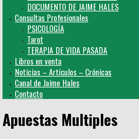
DOCUMENTO DE JAIME HALES
Consultas Profesionales
PSICOLOGÍA
Tarot
TERAPIA DE VIDA PASADA
Libros en venta
Noticias – Artículos – Crónicas
Canal de Jaime Hales
Contacto
Apuestas Multiples