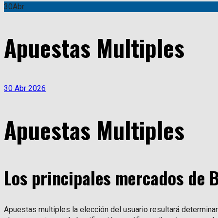
30
Abr
Apuestas Multiples
30 Abr 2026
Apuestas Multiples
Los principales mercados de B
Apuestas multiples la elección del usuario resultará determinan