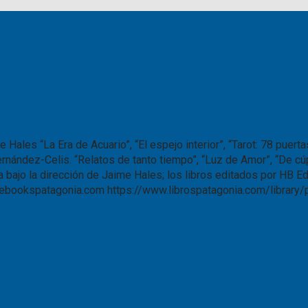
Hales “La Era de Acuario”, “El espejo interior”, “Tarot: 78 puertas
ernández-Celis. “Relatos de tanto tiempo”, “Luz de Amor”, “De c
ajo la dirección de Jaime Hales; los libros editados por HB E
ebookspatagonia.com https://www.librospatagonia.com/library/