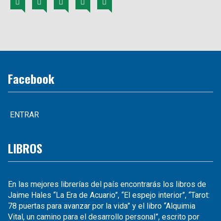
Facebook
ENTRAR
LIBROS
En las mejores librerías del país encontrarás los libros de
Jaime Hales “La Era de Acuario”, “El espejo interior”, “Tarot:
78 puertas para avanzar por la vida” y el libro “Alquimia
Vital, un camino para el desarrollo personal”, escrito por