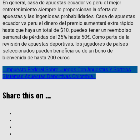
En general, casa de apuestas ecuador vs peru el mejor
entretenimiento siempre lo proporcionan la oferta de
apuestas y las ingeniosas probabilidades. Casa de apuestas
ecuador vs peru el dinero del premio aumentará extra rápido
hasta que haya un total de $10, puedes tener un reembolso
semanal de pérdidas del 25% hasta 50€. Como parte de la
revisión de apuestas deportivas, los jugadores de países
seleccionados pueden beneficiarse de un bono de
bienvenida de hasta 200 euros.
Post
‹
Impuesto Federal Sobre Juegos Con Apuestas Y Sorteos
Sistemas Apuestas Deportivas Colombia
›
navigation
Share this on ...