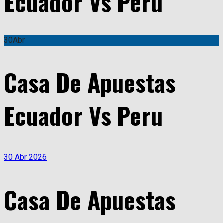
Ecuador Vs Peru
30
Abr
Casa De Apuestas
Ecuador Vs Peru
30 Abr 2026
Casa De Apuestas