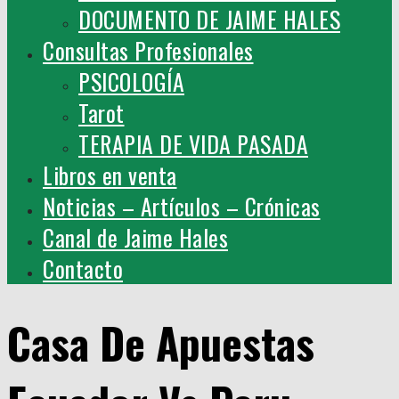
DOCUMENTO DE JAIME HALES
Consultas Profesionales
PSICOLOGÍA
Tarot
TERAPIA DE VIDA PASADA
Libros en venta
Noticias – Artículos – Crónicas
Canal de Jaime Hales
Contacto
Casa De Apuestas