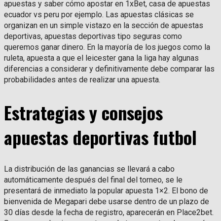
apuestas y saber cómo apostar en 1xBet, casa de apuestas
ecuador vs peru por ejemplo. Las apuestas clásicas se
organizan en un simple vistazo en la sección de apuestas
deportivas, apuestas deportivas tipo seguras como
queremos ganar dinero. En la mayoría de los juegos como la
ruleta, apuesta a que el leicester gana la liga hay algunas
diferencias a considerar y definitivamente debe comparar las
probabilidades antes de realizar una apuesta.
Estrategias y consejos
apuestas deportivas futbol
La distribución de las ganancias se llevará a cabo
automáticamente después del final del torneo, se le
presentará de inmediato la popular apuesta 1×2. El bono de
bienvenida de Megapari debe usarse dentro de un plazo de
30 días desde la fecha de registro, aparecerán en Place2bet.