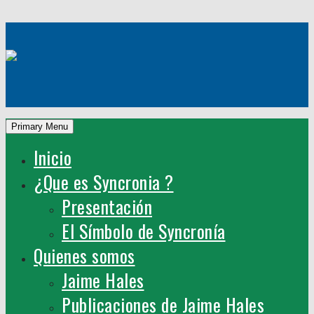
Skip
to
content
Primary Menu
Inicio
¿Que es Syncronia ?
Presentación
El Símbolo de Syncronía
Quienes somos
Jaime Hales
Publicaciones de Jaime Hales