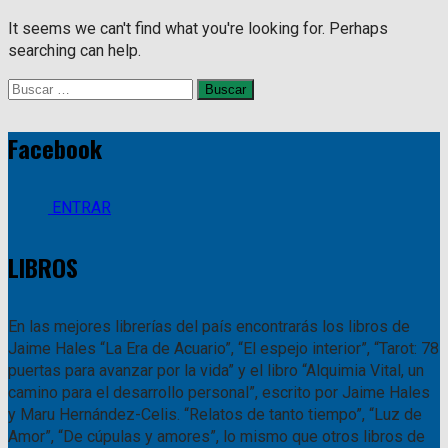
It seems we can't find what you're looking for. Perhaps
searching can help.
Buscar:
Facebook
ENTRAR
LIBROS
En las mejores librerías del país encontrarás los libros de
Jaime Hales “La Era de Acuario”, “El espejo interior”, “Tarot: 78
puertas para avanzar por la vida” y el libro “Alquimia Vital, un
camino para el desarrollo personal”, escrito por Jaime Hales
y Maru Hernández-Celis. “Relatos de tanto tiempo”, “Luz de
Amor”, “De cúpulas y amores”, lo mismo que otros libros de