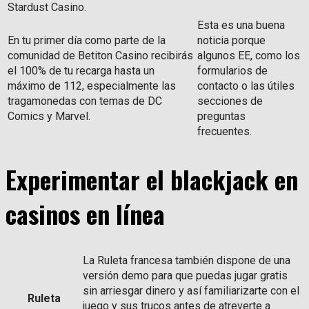
Stardust Casino.
Esta es una buena
En tu primer día como parte de la
noticia porque
comunidad de Betiton Casino recibirás
algunos EE, como los
el 100% de tu recarga hasta un
formularios de
máximo de 112, especialmente las
contacto o las útiles
tragamonedas con temas de DC
secciones de
Comics y Marvel.
preguntas
frecuentes.
Experimentar el blackjack en
casinos en línea
La Ruleta francesa también dispone de una
versión demo para que puedas jugar gratis
sin arriesgar dinero y así familiarizarte con el
Ruleta
juego y sus trucos antes de atreverte a