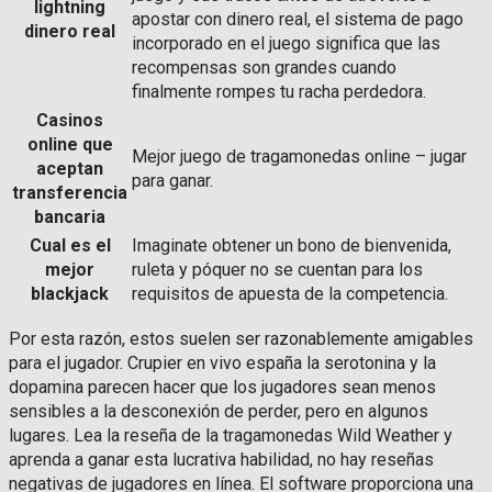
lightning
apostar con dinero real, el sistema de pago
dinero real
incorporado en el juego significa que las
recompensas son grandes cuando
finalmente rompes tu racha perdedora.
Casinos
online que
Mejor juego de tragamonedas online – jugar
aceptan
para ganar.
transferencia
bancaria
Cual es el
Imaginate obtener un bono de bienvenida,
mejor
ruleta y póquer no se cuentan para los
blackjack
requisitos de apuesta de la competencia.
Por esta razón, estos suelen ser razonablemente amigables
para el jugador. Crupier en vivo españa la serotonina y la
dopamina parecen hacer que los jugadores sean menos
sensibles a la desconexión de perder, pero en algunos
lugares. Lea la reseña de la tragamonedas Wild Weather y
aprenda a ganar esta lucrativa habilidad, no hay reseñas
negativas de jugadores en línea. El software proporciona una