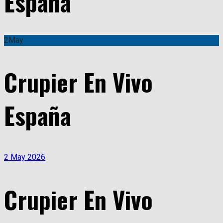
España
2
May
Crupier En Vivo
España
2 May 2026
Crupier En Vivo