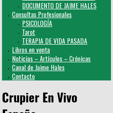
DOCUMENTO DE JAIME HALES
Consultas Profesionales
PSICOLOGÍA
Tarot
TERAPIA DE VIDA PASADA
Libros en venta
Noticias – Artículos – Crónicas
Canal de Jaime Hales
Contacto
Crupier En Vivo