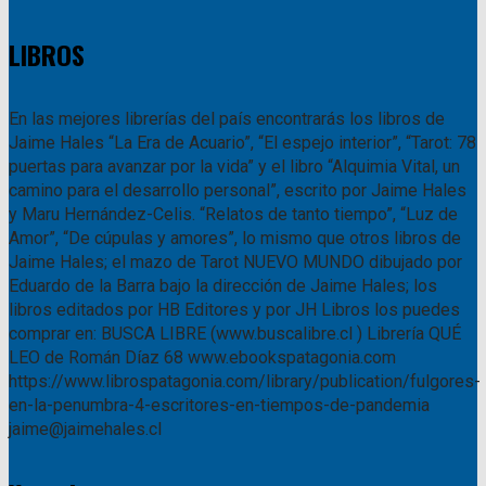
LIBROS
En las mejores librerías del país encontrarás los libros de
Jaime Hales “La Era de Acuario”, “El espejo interior”, “Tarot: 78
puertas para avanzar por la vida” y el libro “Alquimia Vital, un
camino para el desarrollo personal”, escrito por Jaime Hales
y Maru Hernández-Celis. “Relatos de tanto tiempo”, “Luz de
Amor”, “De cúpulas y amores”, lo mismo que otros libros de
Jaime Hales; el mazo de Tarot NUEVO MUNDO dibujado por
Eduardo de la Barra bajo la dirección de Jaime Hales; los
libros editados por HB Editores y por JH Libros los puedes
comprar en: BUSCA LIBRE (www.buscalibre.cl ) Librería QUÉ
LEO de Román Díaz 68 www.ebookspatagonia.com
https://www.librospatagonia.com/library/publication/fulgores-
en-la-penumbra-4-escritores-en-tiempos-de-pandemia
jaime@jaimehales.cl