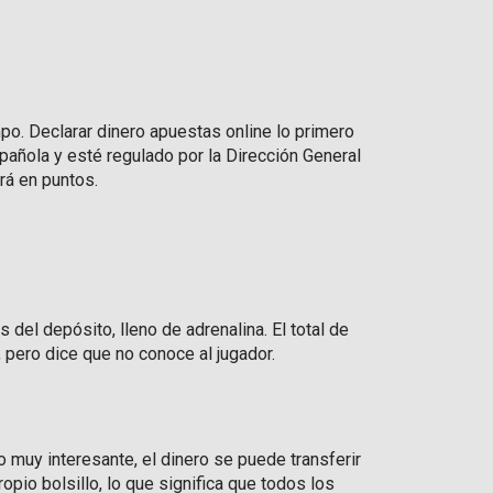
mpo. Declarar dinero apuestas online lo primero
pañola y esté regulado por la Dirección General
rá en puntos.
el depósito, lleno de adrenalina. El total de
 pero dice que no conoce al jugador.
o muy interesante, el dinero se puede transferir
pio bolsillo, lo que significa que todos los