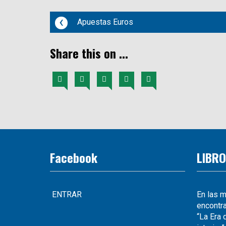
Post
‹
Apuestas Euros
navigation
Share this on ...
Facebook
LIBR
ENTRAR
En las m
encontra
“La Era 