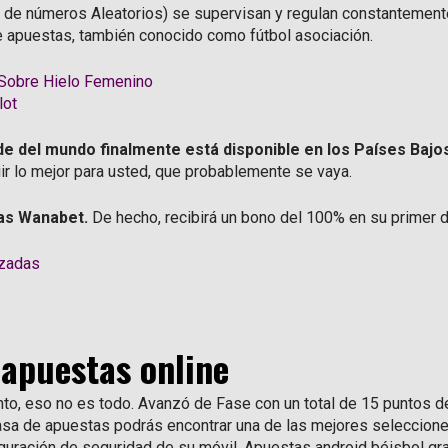
r de números Aleatorios) se supervisan y regulan constantemen
de apuestas, también conocido como fútbol asociación.
Sobre Hielo Femenino
lot
e del mundo finalmente está disponible en los Países Bajo
ir lo mejor para usted, que probablemente se vaya.
as Wanabet.
De hecho, recibirá un bono del 100% en su primer 
izadas
 apuestas online
o, eso no es todo. Avanzó de Fase con un total de 15 puntos d
casa de apuestas podrás encontrar una de las mejores seleccione
guración de seguridad de su móvil. Apuestas android béisbol gr