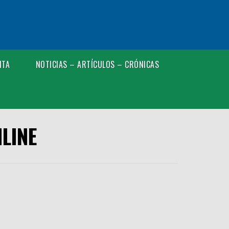
NTA
NOTICIAS – ARTÍCULOS – CRÓNICAS
LINE