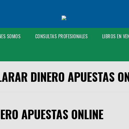
NES SOMOS
CONSULTAS PROFESIONALES
LIBROS EN VE
LARAR DINERO APUESTAS ON
ERO APUESTAS ONLINE