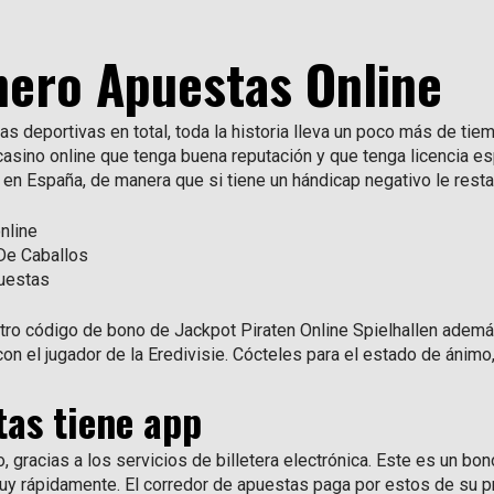
nero Apuestas Online
as deportivas en total, toda la historia lleva un poco más de tie
casino online que tenga buena reputación y que tenga licencia es
en España, de manera que si tiene un hándicap negativo le resta
nline
De Caballos
uestas
o código de bono de Jackpot Piraten Online Spielhallen además d
on el jugador de la Eredivisie. Cócteles para el estado de ánimo,
tas tiene app
 gracias a los servicios de billetera electrónica. Este es un bon
y rápidamente. El corredor de apuestas paga por estos de su pro