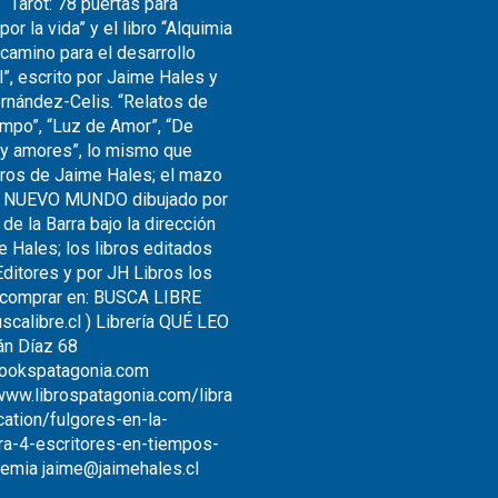
, “Tarot: 78 puertas para
por la vida” y el libro “Alquimia
n camino para el desarrollo
”, escrito por Jaime Hales y
rnández-Celis. “Relatos de
empo”, “Luz de Amor”, “De
 y amores”, lo mismo que
bros de Jaime Hales; el mazo
t NUEVO MUNDO dibujado por
de la Barra bajo la dirección
 Hales; los libros editados
ditores y por JH Libros los
comprar en: BUSCA LIBRE
calibre.cl ) Librería QUÉ LEO
n Díaz 68
ookspatagonia.com
www.librospatagonia.com/libra
cation/fulgores-en-la-
a-4-escritores-en-tiempos-
emia jaime@jaimehales.cl