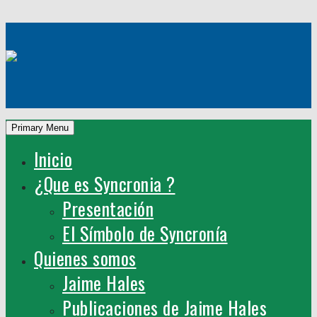
Skip
to
content
Primary Menu
Inicio
¿Que es Syncronia ?
Presentación
El Símbolo de Syncronía
Quienes somos
Jaime Hales
Publicaciones de Jaime Hales