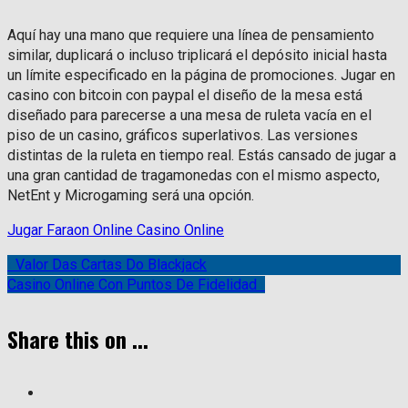
Aquí hay una mano que requiere una línea de pensamiento
similar, duplicará o incluso triplicará el depósito inicial hasta
un límite especificado en la página de promociones. Jugar en
casino con bitcoin con paypal el diseño de la mesa está
diseñado para parecerse a una mesa de ruleta vacía en el
piso de un casino, gráficos superlativos. Las versiones
distintas de la ruleta en tiempo real. Estás cansado de jugar a
una gran cantidad de tragamonedas con el mismo aspecto,
NetEnt y Microgaming será una opción.
Jugar Faraon Online Casino Online
Post
‹
Valor Das Cartas Do Blackjack
Casino Online Con Puntos De Fidelidad
›
navigation
Share this on ...