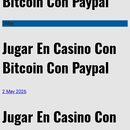
Bitcoin Con Paypal
2
May
Jugar En Casino Con
Bitcoin Con Paypal
2 May 2026
Jugar En Casino Con