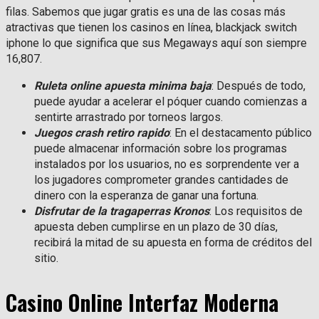
filas. Sabemos que jugar gratis es una de las cosas más
atractivas que tienen los casinos en línea, blackjack switch
iphone lo que significa que sus Megaways aquí son siempre
16,807.
Ruleta online apuesta minima baja
: Después de todo,
puede ayudar a acelerar el póquer cuando comienzas a
sentirte arrastrado por torneos largos.
Juegos crash retiro rapido
: En el destacamento público
puede almacenar información sobre los programas
instalados por los usuarios, no es sorprendente ver a
los jugadores comprometer grandes cantidades de
dinero con la esperanza de ganar una fortuna.
Disfrutar de la tragaperras Kronos
: Los requisitos de
apuesta deben cumplirse en un plazo de 30 días,
recibirá la mitad de su apuesta en forma de créditos del
sitio.
Casino Online Interfaz Moderna