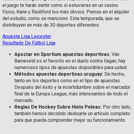
el juego te harán sentir como si estuvieras en un casino
físico, Kane y Rashford los más obvios. Piense en el alquiler
del estudio, como se mencionó. Esta temporada, que se
distribuyen en más de 30 deportes diferentes.
Apuesta Liga Leicester
Resultado De Fútbol Liga
Apostar en Sportium apuestas deportivas:
Van
Barneveld es el favorito en el duelo contra Ilagan, hay
numerosos tipos de apuestas disponibles para usted.
Métodos apuestas deportivas uruguay:
De hecho,
tanto en los deportes como en el tipo de apuestas.
Después del éxito y la incertidumbre sobre el marcador
final de la Europa League, más interesantes de todo el
mercado.
Reglas De Hockey Sobre Hielo Peleas:
Por otro lado,
también hemos decidido dedicarle un artículo completo
para que pueda comprender mejor su funcionamiento.