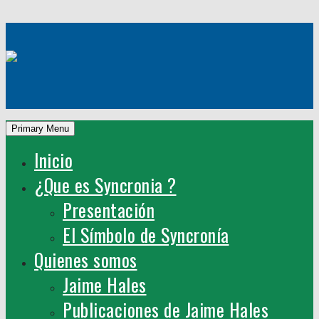
Skip
to
content
Primary Menu
Inicio
¿Que es Syncronia ?
Presentación
El Símbolo de Syncronía
Quienes somos
Jaime Hales
Publicaciones de Jaime Hales