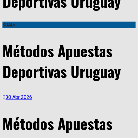
Deportivas Uruguay
30
Abr
Métodos Apuestas
Deportivas Uruguay
30 Abr 2026
Métodos Apuestas