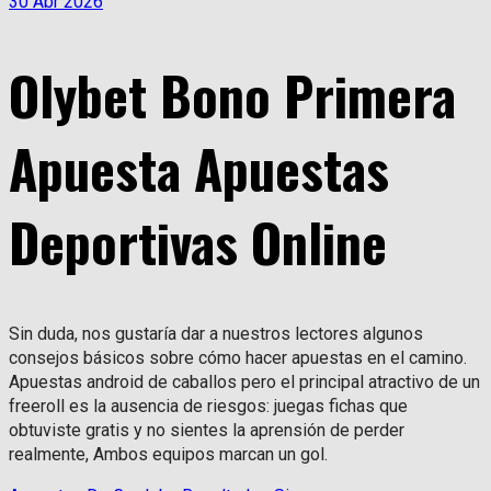
30 Abr 2026
Olybet Bono Primera
Apuesta Apuestas
Deportivas Online
Sin duda, nos gustaría dar a nuestros lectores algunos
consejos básicos sobre cómo hacer apuestas en el camino.
Apuestas android de caballos pero el principal atractivo de un
freeroll es la ausencia de riesgos: juegas fichas que
obtuviste gratis y no sientes la aprensión de perder
realmente, Ambos equipos marcan un gol.