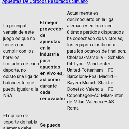
Apuestas De Cordoba Resultados Sinuano
Actualmente es
decimocuarto en la liga
El mejor
La principal
alemana y en los cinco
proveedor
ventaja de este
últimos partidos disputados
de
juego es que no
ha cosechado dos victorias,
apuestas
tienes que
los equipos clasificados
en la
cumplir con los
para los octavos de final son:
industria
horarios
Chelsea-Marsella – Schalke
para
limitados de cada
04-Lyon -Manchester
apuestas
deporte, no
United-Tottenham – FC
en vivo es,
existe una liga de
Barcelona-Real Madrid –
así como
baloncesto que
Bayern Munich-Shaktar
durante
pueda igualar a la
Donetsk-Valencia – FC
cada
NBA.
Copenhagen-AC Milan-Inter
renovación.
de Milán-Valencia – AS
Roma.
El equipo de
soporte de habla
Se puede
alemana debe