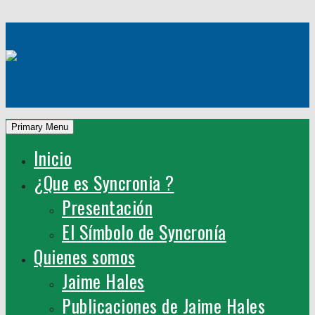
Skip
to
content
Primary Menu
Inicio
¿Que es Syncronia ?
Presentación
El Símbolo de Syncronía
Quienes somos
Jaime Hales
Publicaciones de Jaime Hales