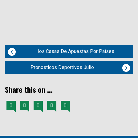
Post
‹
Ios Casas De Apuestas Por Países
›
Pronosticos Deportivos Julio
navigation
Share this on ...