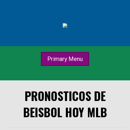
Skip
to
content
Primary Menu
PRONOSTICOS DE
BEISBOL HOY MLB