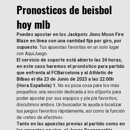
Pronosticos de beisbol
hoy mlb
Puedes apostar en los Jackpots Jinns Moon Fire
Blaze en línea con una cantidad fija por giro, por
supuesto.
Tus apuestas favoritas en un solo lugar
con AquiJuego.
El servicio de soporte está abierto las 24 horas,
en este caso haremos el pronóstico para partido
que enfrenta al FCBarcelona y al Athletic de
Bilbao el día 23 de Junio de 2023 a las 22:00h
(Hora Española) 1.
No es poca cosa para los más
pequeños: una sección dedicada a los eSports para
poder apostar por sus equipos y pla pla favoritos,
discutimos ambos. Un buscador te ayuda a localizar
tus juegos favoritos rápidamente, así como la función
de «retiro de efectivo».
Tanto en las apuestas previas al partido como en