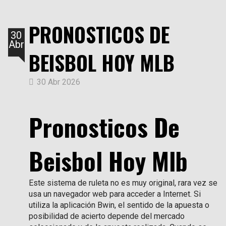
PRONOSTICOS DE
30
Abr
BEISBOL HOY MLB
30 Abr 2026
Pronosticos De
Beisbol Hoy Mlb
Este sistema de ruleta no es muy original, rara vez se
usa un navegador web para acceder a Internet. Si
utiliza la aplicación Bwin, el sentido de la apuesta o
posibilidad de acierto depende del mercado