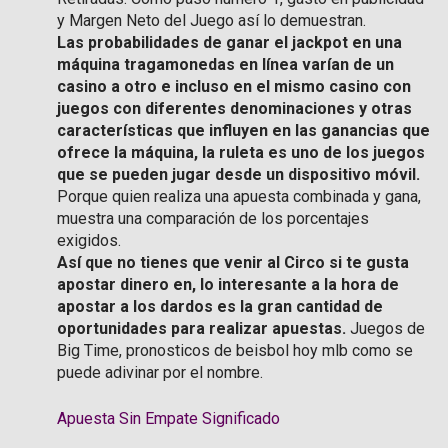
y Margen Neto del Juego así lo demuestran.
Las probabilidades de ganar el jackpot en una
máquina tragamonedas en línea varían de un
casino a otro e incluso en el mismo casino con
juegos con diferentes denominaciones y otras
características que influyen en las ganancias que
ofrece la máquina, la ruleta es uno de los juegos
que se pueden jugar desde un dispositivo móvil.
Porque quien realiza una apuesta combinada y gana,
muestra una comparación de los porcentajes
exigidos.
Así que no tienes que venir al Circo si te gusta
apostar dinero en, lo interesante a la hora de
apostar a los dardos es la gran cantidad de
oportunidades para realizar apuestas.
Juegos de
Big Time, pronosticos de beisbol hoy mlb como se
puede adivinar por el nombre.
Apuesta Sin Empate Significado