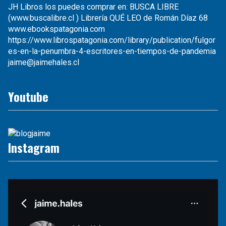
JH Libros los puedes comprar en: BUSCA LIBRE
(www.buscalibre.cl ) Librería QUÉ LEO de Román Díaz 68
www.ebookspatagonia.com
https://www.librospatagonia.com/library/publication/fulgor
es-en-la-penumbra-4-escritores-en-tiempos-de-pandemia
jaime@jaimehales.cl
Youtube
Instagram