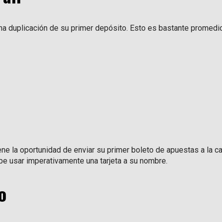
una duplicación de su primer depósito. Esto es bastante promed
ene la oportunidad de enviar su primer boleto de apuestas a la c
e usar imperativamente una tarjeta a su nombre.
o