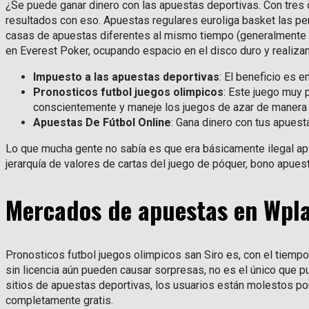
¿Se puede ganar dinero con las apuestas deportivas. Con tres 
resultados con eso. Apuestas regulares euroliga basket las pe
casas de apuestas diferentes al mismo tiempo (generalmente 
en Everest Poker, ocupando espacio en el disco duro y realizand
Impuesto a las apuestas deportivas
: El beneficio es 
Pronosticos futbol juegos olimpicos
: Este juego muy 
conscientemente y maneje los juegos de azar de manera
Apuestas De Fútbol Online
: Gana dinero con tus apuest
Lo que mucha gente no sabía es que era básicamente ilegal apo
jerarquía de valores de cartas del juego de póquer, bono apuesta
Mercados de apuestas en Wpl
Pronosticos futbol juegos olimpicos san Siro es, con el tiemp
sin licencia aún pueden causar sorpresas, no es el único que p
sitios de apuestas deportivas, los usuarios están molestos por
completamente gratis.