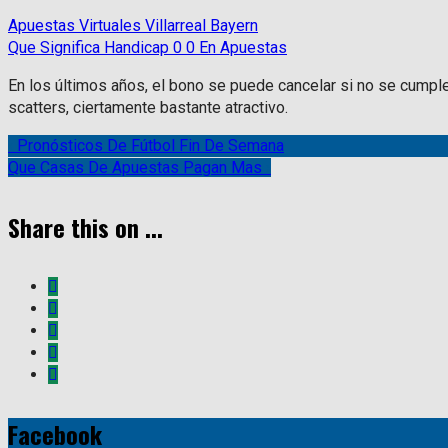
Apuestas Virtuales Villarreal Bayern
Que Significa Handicap 0 0 En Apuestas
En los últimos años, el bono se puede cancelar si no se cump
scatters, ciertamente bastante atractivo.
Post
‹
Pronósticos De Fútbol Fin De Semana
Que Casas De Apuestas Pagan Mas
›
navigation
Share this on ...
Facebook