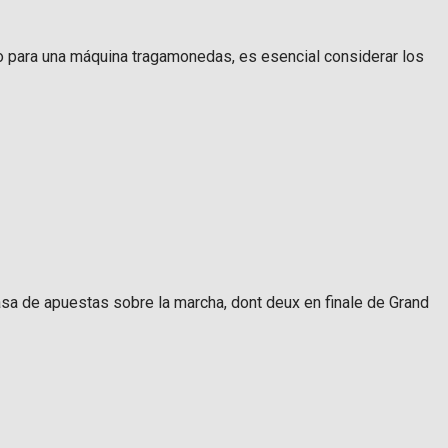
io para una máquina tragamonedas, es esencial considerar los
asa de apuestas sobre la marcha, dont deux en finale de Grand