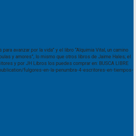
 para avanzar por la vida” y el libro “Alquimia Vital, un camino
úpulas y amores”, lo mismo que otros libros de Jaime Hales; el
ditores y por JH Libros los puedes comprar en: BUSCA LIBRE
publication/fulgores-en-la-penumbra-4-escritores-en-tiempos-