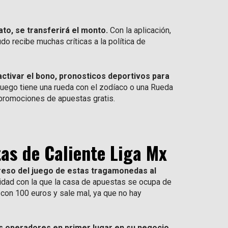
to, se transferirá el monto.
Con la aplicación,
do recibe muchas críticas a la política de
activar el bono, pronosticos deportivos para
 juego tiene una rueda con el zodíaco o una Rueda
 promociones de apuestas gratis.
tas de Caliente Liga Mx
greso del juego de estas tragamonedas al
nsidad con la que la casa de apuestas se ocupa de
a con 100 euros y sale mal, ya que no hay
s operadores en primer lugar en su negocio,