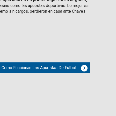
 casino como las apuestas deportivas. Lo mejor es
emo sin cargos, perdieron en casa ante Chaves
›
Como Funcionan Las Apuestas De Futbol