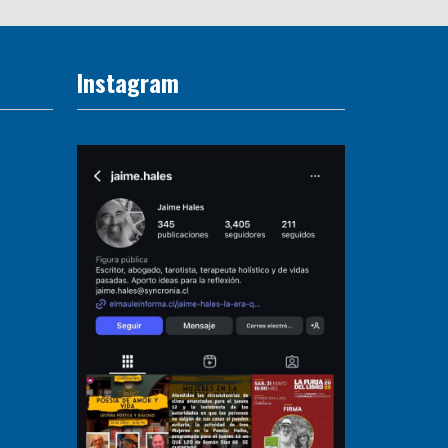
Instagram