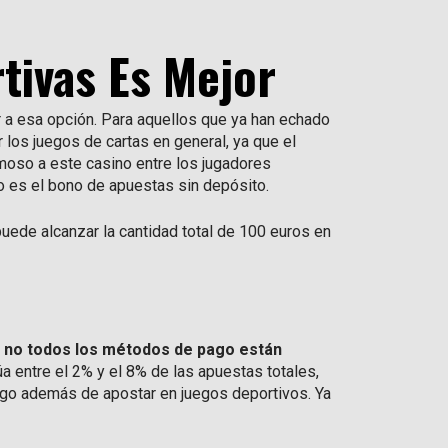
tivas Es Mejor
a esa opción. Para aquellos que ya han echado
 los juegos de cartas en general, ya que el
amoso a este casino entre los jugadores
to es el bono de apuestas sin depósito.
uede alcanzar la cantidad total de 100 euros en
s, no todos los métodos de pago están
a entre el 2% y el 8% de las apuestas totales,
ego además de apostar en juegos deportivos. Ya