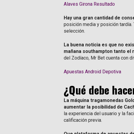
Alaves Girona Resultado
Hay una gran cantidad de conse
posición media y posición tardía. 
selección.
La buena noticia es que no exi
mañana southampton tanto el r
del Zodíaco, Mr Bet cuenta con d
Apuestas Android Depotiva
¿Qué debe hacer
La máquina tragamonedas Golde
aumentar la posibilidad de Cac
la experiencia del usuario y la fa
calificación previa.
Que plataforma de apuestas de