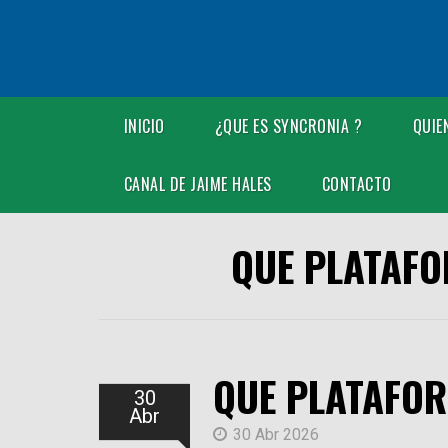
Skip
to
content
INICIO
¿QUE ES SYNCRONIA ?
QUIE
CANAL DE JAIME HALES
CONTACTO
QUE PLATAFO
QUE PLATAFOR
30
Abr
30 Abr 2026