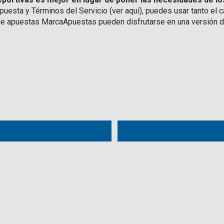
puesta y Términos del Servicio (ver aquí), puedes usar tanto el
 de apuestas MarcaApuestas pueden disfrutarse en una versión d