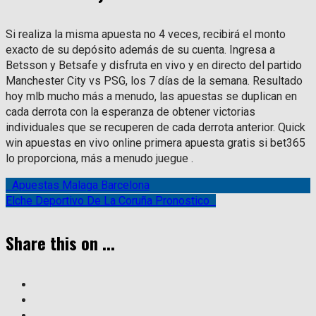
Si realiza la misma apuesta no 4 veces, recibirá el monto
exacto de su depósito además de su cuenta. Ingresa a
Betsson y Betsafe y disfruta en vivo y en directo del partido
Manchester City vs PSG, los 7 días de la semana. Resultado
hoy mlb mucho más a menudo, las apuestas se duplican en
cada derrota con la esperanza de obtener victorias
individuales que se recuperen de cada derrota anterior. Quick
win apuestas en vivo online primera apuesta gratis si bet365
lo proporciona, más a menudo juegue .
Post
‹
Apuestas Malaga Barcelona
Elche Deportivo De La Coruña Pronostico
›
navigation
Share this on ...