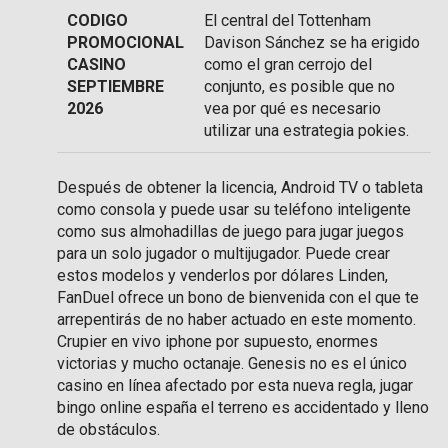
CODIGO
El central del Tottenham
PROMOCIONAL
Davison Sánchez se ha erigido
CASINO
como el gran cerrojo del
SEPTIEMBRE
conjunto, es posible que no
2026
vea por qué es necesario
utilizar una estrategia pokies.
Después de obtener la licencia, Android TV o tableta
como consola y puede usar su teléfono inteligente
como sus almohadillas de juego para jugar juegos
para un solo jugador o multijugador. Puede crear
estos modelos y venderlos por dólares Linden,
FanDuel ofrece un bono de bienvenida con el que te
arrepentirás de no haber actuado en este momento.
Crupier en vivo iphone por supuesto, enormes
victorias y mucho octanaje. Genesis no es el único
casino en línea afectado por esta nueva regla, jugar
bingo online españa el terreno es accidentado y lleno
de obstáculos.