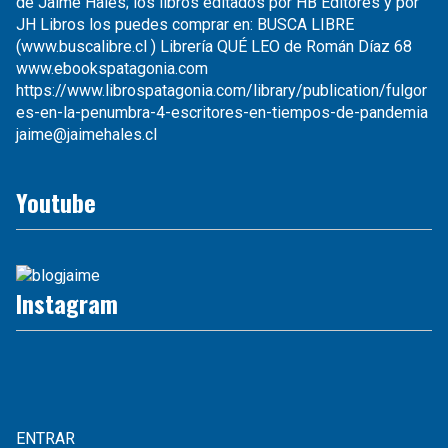
de Jaime Hales; los libros editados por HB Editores y por
JH Libros los puedes comprar en: BUSCA LIBRE
(www.buscalibre.cl ) Librería QUÉ LEO de Román Díaz 68
www.ebookspatagonia.com
https://www.librospatagonia.com/library/publication/fulgor
es-en-la-penumbra-4-escritores-en-tiempos-de-pandemia
jaime@jaimehales.cl
Youtube
Instagram
ENTRAR