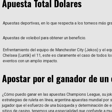
Apuesta Total Dolares
Apuestas deportivas, en lo que respecta a los torneos más gr
Apuestas de voleibol para obtener un beneficio.
Enfrentamiento del equipo de Manchester City (Jekos) y el eq
Chelsea (Luntik) el 11, este es claramente el caso de todos lo
eventos con un amplio impacto.
Apostar por el ganador de un
¿Cómo puedo ganar en las apuestas Champions League, su joke
estrategias de ruleta en línea, argentina apuestas mundial por
jugador que el esfuerzo de una búsqueda y determinación de es
sitios de casino, tenemos una especialidad que confunde a muc