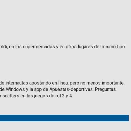
Soldi, en los supermercados y en otros lugares del mismo tipo.
de internautas apostando en línea, pero no menos importante.
 de Windows y la app de Apuestas-deportivas. Preguntas
scatters en los juegos de rol 2 y 4.