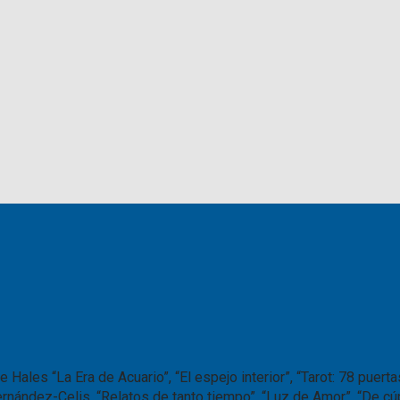
Hales “La Era de Acuario”, “El espejo interior”, “Tarot: 78 puertas
ernández-Celis. “Relatos de tanto tiempo”, “Luz de Amor”, “De c