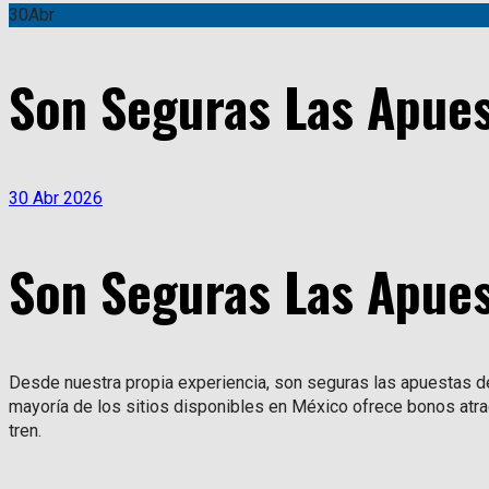
30
Abr
Son Seguras Las Apues
30 Abr 2026
Son Seguras Las Apues
Desde nuestra propia experiencia, son seguras las apuestas de
mayoría de los sitios disponibles en México ofrece bonos atrac
tren.