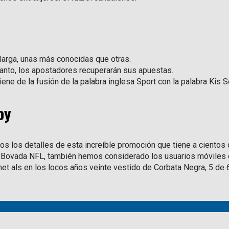
n larga, unas más conocidas que otras.
tanto, los apostadores recuperarán sus apuestas.
iene de la fusión de la palabra inglesa Sport con la palabra Kis 
oy
os los detalles de esta increíble promoción que tiene a cientos 
e Bovada NFL, también hemos considerado los usuarios móviles
et als en los locos años veinte vestido de Corbata Negra, 5 de 6 