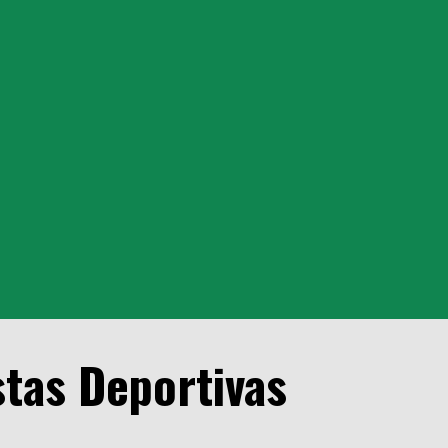
tas Deportivas