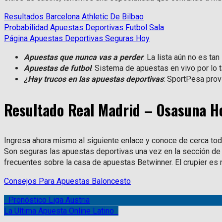
Resultados Barcelona Athletic De Bilbao
Probabilidad Apuestas Deportivas Futbol Sala
Página Apuestas Deportivas Seguras Hoy
Apuestas que nunca vas a perder
: La lista aún no es ta
Apuestas de futbol
: Sistema de apuestas en vivo por lo 
¿Hay trucos en las apuestas deportivas
: SportPesa prov
Resultado Real Madrid – Osasuna H
Ingresa ahora mismo al siguiente enlace y conoce de cerca tod
Son seguras las apuestas deportivas una vez en la sección d
frecuentes sobre la casa de apuestas Betwinner. El crupier es n
Consejos Para Apuestas Baloncesto
Post
‹
Pronóstico Liga Austria
La Ultima Apuesta Online Latino
›